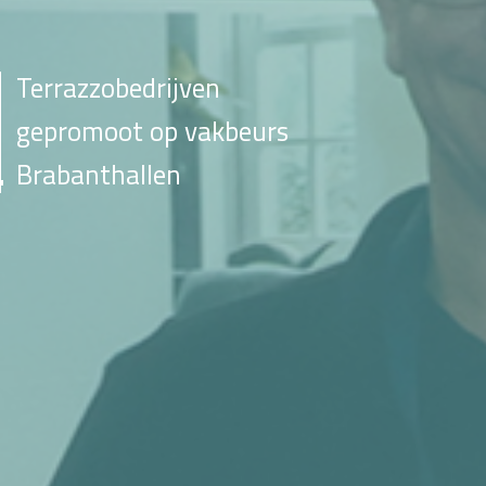
Terrazzobedrijven
gepromoot op vakbeurs
Brabanthallen