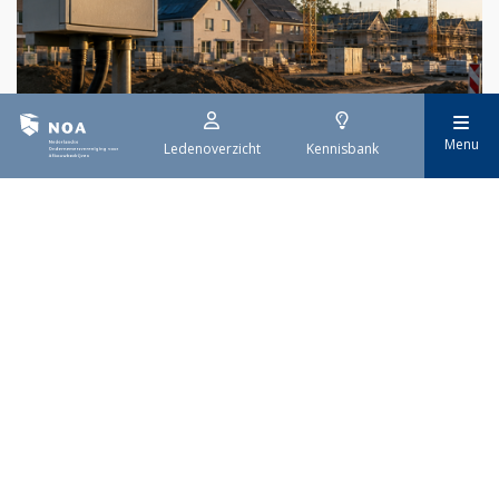
29 juli 2026
Menu
Ledenoverzicht
Kennisbank
Stroomaansluiting bouwprojecten
Het overvolle elektriciteitsnet zorgt ervoor dat de manier
waarop nieuwe stroomaansluitingen worden aangevraagd is
veranderd. Voor woningbouwprojecten is het daarom belangrijk
dat gemeenten zich goed voorbereiden op de nieuwe
aanvraagprocedure. Het ministerie van Volkshuisvesting en
Ruimtelijke Ordening heeft hiervoor een praktische handreiking
gepubliceerd.