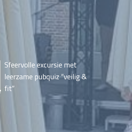
Sfeervolle excursie met
leerzame pubquiz “veilig &
fit”