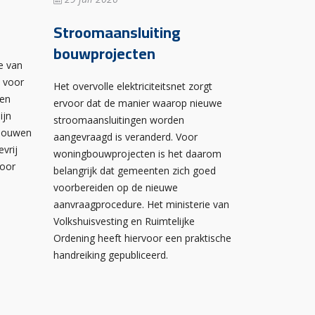
Stroomaansluiting
bouwprojecten
e van
n voor
Het overvolle elektriciteitsnet zorgt
wen
ervoor dat de manier waarop nieuwe
ijn
stroomaansluitingen worden
ebouwen
aangevraagd is veranderd. Voor
evrij
woningbouwprojecten is het daarom
voor
belangrijk dat gemeenten zich goed
voorbereiden op de nieuwe
aanvraagprocedure. Het ministerie van
Volkshuisvesting en Ruimtelijke
Ordening heeft hiervoor een praktische
handreiking gepubliceerd.