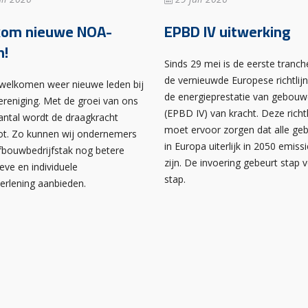
kom nieuwe NOA-
EPBD IV uitwerking
n!
Sinds 29 mei is de eerste tranch
de vernieuwde Europese richtlij
rwelkomen weer nieuwe leden bij
de energieprestatie van gebou
ereniging. Met de groei van ons
(EPBD IV) van kracht. Deze richtl
antal wordt de draagkracht
moet ervoor zorgen dat alle g
ot. Zo kunnen wij ondernemers
in Europa uiterlijk in 2050 emissi
afbouwbedrijfstak nog betere
zijn. De invoering gebeurt stap 
ieve en individuele
stap.
verlening aanbieden.