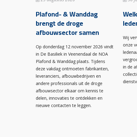
Plafond- & Wanddag
Wel
brengt de droge
lede
afbouwsector samen
Wij ve
onze v
Op donderdag 12 november 2026 vindt
ledena
in De Basiliek in Veenendaal de NOA
vergro
Plafond & Wanddag plaats. Tijdens
in de 
deze vakdag ontmoeten fabrikanten,
collect
leveranciers, afbouwbedrijven en
dienst
andere professionals uit de droge
afbouwsector elkaar om kennis te
delen, innovaties te ontdekken en
nieuwe contacten te leggen.