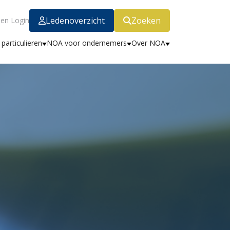
Ledenoverzicht
Zoeken
en Login
particulieren
NOA voor ondernemers
Over NOA