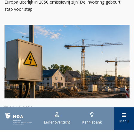
Europa uiterlijk in 2050 emissievrij zijn. De invoering gebeurt
stap voor stap.
29 juli 2026
Stroomaansluiting bouwprojecten
Menu
Ledenoverzicht
Kennisbank