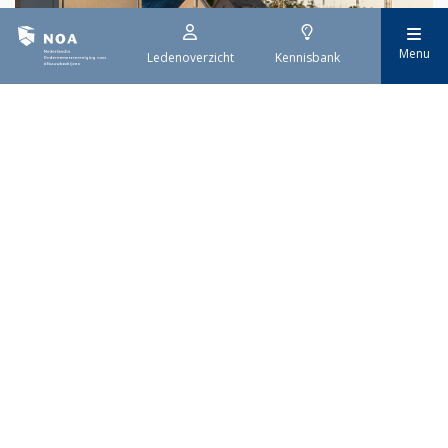
Menu
Ledenoverzicht
Kennisbank
29 juli 2026
Stroomaansluiting bouwprojecten
Het overvolle elektriciteitsnet zorgt ervoor dat de manier
waarop nieuwe stroomaansluitingen worden aangevraagd is
veranderd. Voor woningbouwprojecten is het daarom belangrijk
dat gemeenten zich goed voorbereiden op de nieuwe
aanvraagprocedure. Het ministerie van Volkshuisvesting en
Ruimtelijke Ordening heeft hiervoor een praktische handreiking
gepubliceerd.