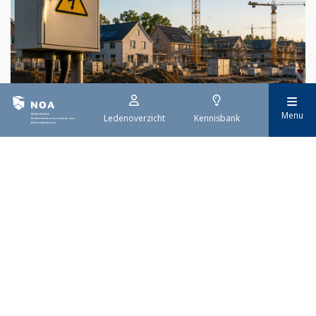
29 juli 2026
Menu
Ledenoverzicht
Kennisbank
Stroomaansluiting bouwprojecten
Het overvolle elektriciteitsnet zorgt ervoor dat de manier
waarop nieuwe stroomaansluitingen worden aangevraagd is
veranderd. Voor woningbouwprojecten is het daarom belangrijk
dat gemeenten zich goed voorbereiden op de nieuwe
aanvraagprocedure. Het ministerie van Volkshuisvesting en
Ruimtelijke Ordening heeft hiervoor een praktische handreiking
gepubliceerd.