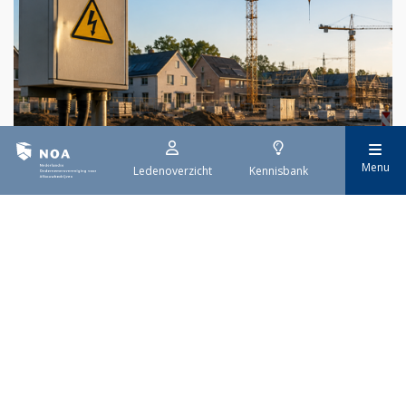
Menu
29 juli 2026
Ledenoverzicht
Kennisbank
Stroomaansluiting bouwprojecten
Het overvolle elektriciteitsnet zorgt ervoor dat de manier
waarop nieuwe stroomaansluitingen worden aangevraagd is
veranderd. Voor woningbouwprojecten is het daarom belangrijk
dat gemeenten zich goed voorbereiden op de nieuwe
aanvraagprocedure. Het ministerie van Volkshuisvesting en
Ruimtelijke Ordening heeft hiervoor een praktische handreiking
gepubliceerd.