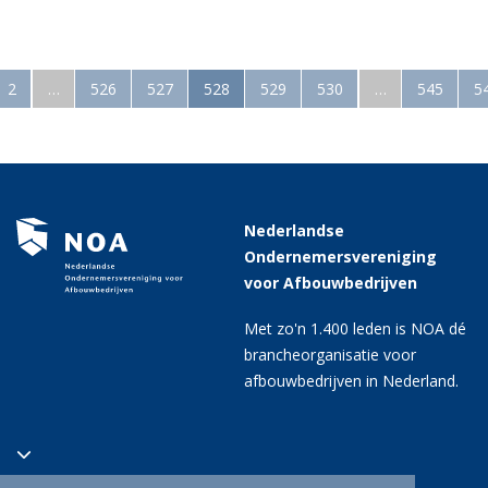
2
…
526
527
528
529
530
…
545
5
Nederlandse
Ondernemersvereniging
voor Afbouwbedrijven
Met zo'n 1.400 leden is NOA dé
brancheorganisatie voor
afbouwbedrijven in Nederland.