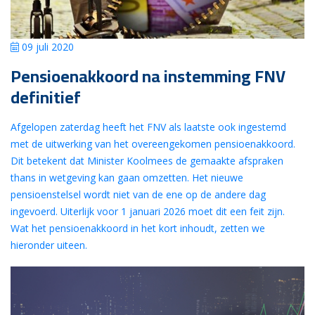
09 juli 2020
Pensioenakkoord na instemming FNV
definitief
Afgelopen zaterdag heeft het FNV als laatste ook ingestemd
met de uitwerking van het overeengekomen pensioenakkoord.
Dit betekent dat Minister Koolmees de gemaakte afspraken
thans in wetgeving kan gaan omzetten. Het nieuwe
pensioenstelsel wordt niet van de ene op de andere dag
ingevoerd. Uiterlijk voor 1 januari 2026 moet dit een feit zijn.
Wat het pensioenakkoord in het kort inhoudt, zetten we
hieronder uiteen.