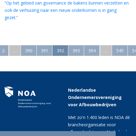
“Op het gebied van governance de bakens kunnen verzetten en
ook de verhuizing naar een nieuw onderkomen is in gang
gezet.”
2
…
390
391
392
393
394
…
545
5
Nederlandse
Ondernemersvereniging
voor Afbouwbedrijven
Met zo'n 1.400 leden is NOA dé
brancheorganisatie voor
afbouwbedrijven in Nederland.