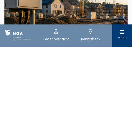
29 juli 2026
Menu
Ledenoverzicht
Kennisbank
Stroomaansluiting bouwprojecten
Het overvolle elektriciteitsnet zorgt ervoor dat de manier
waarop nieuwe stroomaansluitingen worden aangevraagd is
veranderd. Voor woningbouwprojecten is het daarom belangrijk
dat gemeenten zich goed voorbereiden op de nieuwe
aanvraagprocedure. Het ministerie van Volkshuisvesting en
Ruimtelijke Ordening heeft hiervoor een praktische handreiking
gepubliceerd.