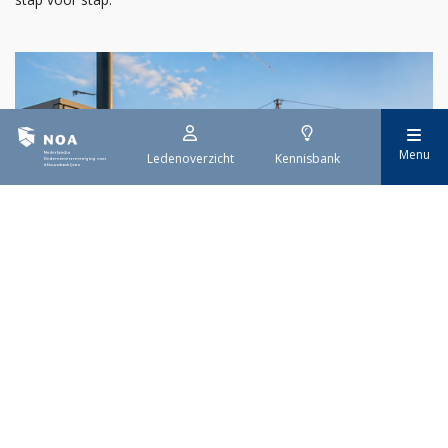
Menu
Ledenoverzicht
Kennisbank
29 juli 2026
Stroomaansluiting bouwprojecten
Het overvolle elektriciteitsnet zorgt ervoor dat de manier
waarop nieuwe stroomaansluitingen worden aangevraagd is