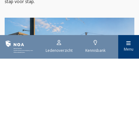
stap voor stap.
Menu
Ledenoverzicht
Kennisbank
29 juli 2026
Stroomaansluiting bouwprojecten
Het overvolle elektriciteitsnet zorgt ervoor dat de manier