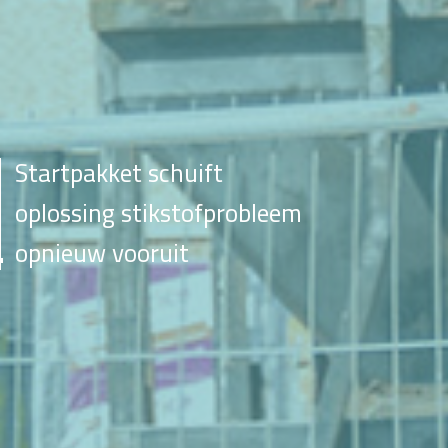
Startpakket schuift
oplossing stikstofprobleem
opnieuw vooruit