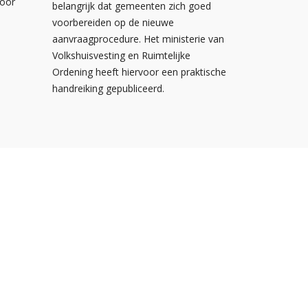
voor
belangrijk dat gemeenten zich goed
voorbereiden op de nieuwe
aanvraagprocedure. Het ministerie van
Volkshuisvesting en Ruimtelijke
Ordening heeft hiervoor een praktische
handreiking gepubliceerd.
Postbus 310
3900 AH Veenendaal
De Smalle Zijde 20A