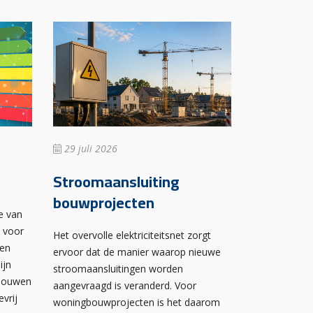
29 juli 2026
Stroomaansluiting
bouwprojecten
e van
n voor
Het overvolle elektriciteitsnet zorgt
wen
ervoor dat de manier waarop nieuwe
ijn
stroomaansluitingen worden
ebouwen
aangevraagd is veranderd. Voor
evrij
woningbouwprojecten is het daarom