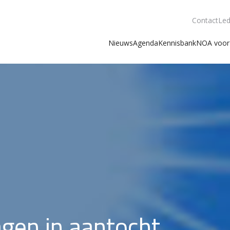
Contact
Led
Nieuws
Agenda
Kennisbank
NOA voor 
gen in aantocht