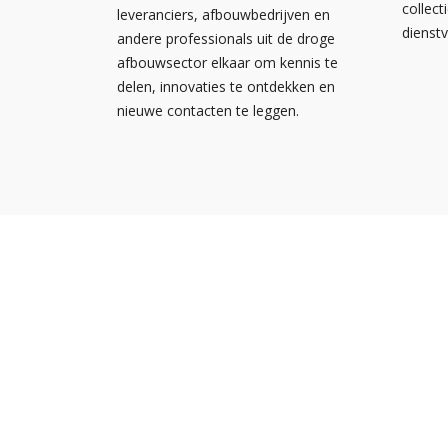
collect
leveranciers, afbouwbedrijven en
dienst
andere professionals uit de droge
afbouwsector elkaar om kennis te
delen, innovaties te ontdekken en
nieuwe contacten te leggen.
Nieuw
Kennis
Nederlandse
Agend
Ondernemersvereniging voor
NOA vo