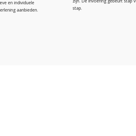
zijn. De invoering gebeurt stap 
ieve en individuele
stap.
verlening aanbieden.
s
Over NOA
Facebook
bank
Contact
Instagram
a
Disclaimer
LinkedIn
or particulieren
Privacyverklaring
Pinterest