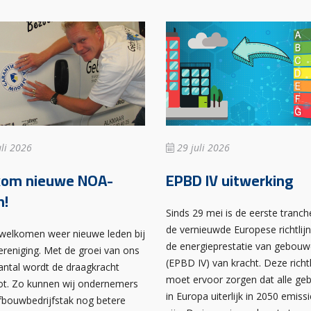
li 2026
29 juli 2026
kom nieuwe NOA-
EPBD IV uitwerking
n!
Sinds 29 mei is de eerste tranch
de vernieuwde Europese richtlij
rwelkomen weer nieuwe leden bij
de energieprestatie van gebou
ereniging. Met de groei van ons
(EPBD IV) van kracht. Deze richtl
antal wordt de draagkracht
moet ervoor zorgen dat alle g
ot. Zo kunnen wij ondernemers
in Europa uiterlijk in 2050 emissi
afbouwbedrijfstak nog betere