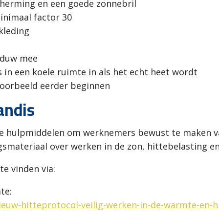
herming en een goede zonnebril
nimaal factor 30
kleding
haduw mee
 in een koele ruimte in als het echt heet wordt
voorbeeld eerder beginnen
andis
che hulpmiddelen om werknemers bewust te maken va
gsmateriaal over werken in de zon, hittebelasting e
e vinden via:
te:
ieuw-hitteprotocol-veilig-werken-in-de-warmte-en-h