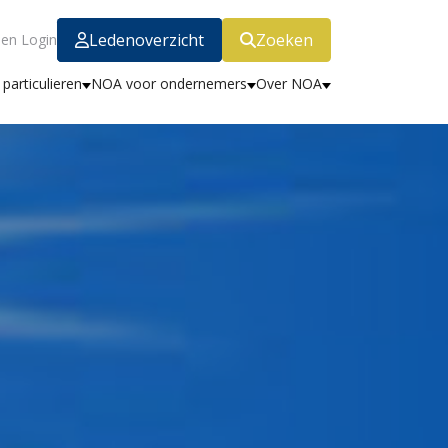
Ledenoverzicht
Zoeken
en Login
particulieren
NOA voor ondernemers
Over NOA