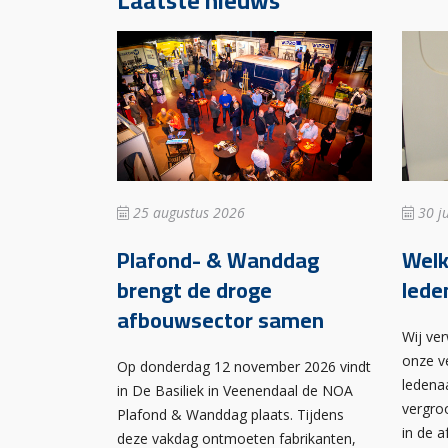
Laatste nieuws
25 augustus 2026
30 ju
Plafond- & Wanddag
Wel
brengt de droge
lede
afbouwsector samen
Wij ve
onze v
Op donderdag 12 november 2026 vindt
ledena
in De Basiliek in Veenendaal de NOA
vergro
Plafond & Wanddag plaats. Tijdens
in de 
deze vakdag ontmoeten fabrikanten,