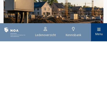
29 juli 2026
Menu
Ledenoverzicht
Kennisbank
Stroomaansluiting bouwprojecten
Het overvolle elektriciteitsnet zorgt ervoor dat de manier
waarop nieuwe stroomaansluitingen worden aangevraagd is
veranderd. Voor woningbouwprojecten is het daarom belangrijk
dat gemeenten zich goed voorbereiden op de nieuwe
aanvraagprocedure. Het ministerie van Volkshuisvesting en
Ruimtelijke Ordening heeft hiervoor een praktische handreiking
gepubliceerd.