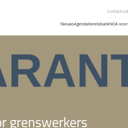
Contact
Led
Nieuws
Agenda
Kennisbank
NOA voor 
or grenswerkers