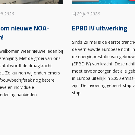
li 2026
29 juli 2026
kom nieuwe NOA-
EPBD IV uitwerking
n!
Sinds 29 mei is de eerste tranch
de vernieuwde Europese richtlij
rwelkomen weer nieuwe leden bij
de energieprestatie van gebou
ereniging. Met de groei van ons
(EPBD IV) van kracht. Deze richtl
antal wordt de draagkracht
moet ervoor zorgen dat alle g
ot. Zo kunnen wij ondernemers
in Europa uiterlijk in 2050 emissi
afbouwbedrijfstak nog betere
zijn. De invoering gebeurt stap 
ieve en individuele
stap.
verlening aanbieden.