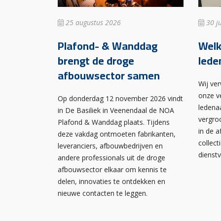
25 augustus 2026
30 ju
Plafond- & Wanddag
Wel
brengt de droge
lede
afbouwsector samen
Wij ve
onze v
Op donderdag 12 november 2026 vindt
ledena
in De Basiliek in Veenendaal de NOA
vergro
Plafond & Wanddag plaats. Tijdens
in de 
deze vakdag ontmoeten fabrikanten,
collect
leveranciers, afbouwbedrijven en
dienst
andere professionals uit de droge
afbouwsector elkaar om kennis te
delen, innovaties te ontdekken en
nieuwe contacten te leggen.