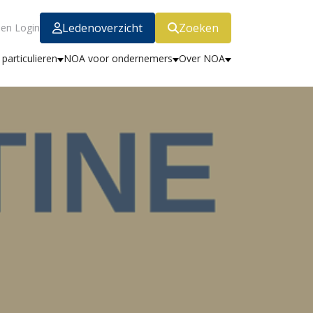
Ledenoverzicht
Zoeken
en Login
particulieren
NOA voor ondernemers
Over NOA