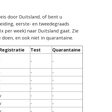
eis door Duitsland, of bent u
leiding, eerste- en tweedegraads
x per week) naar Duitsland gaat. Zie
 doen, en ook niet in quarantaine.
Registratie
Test
Quarantaine
-
-
-
-
-
-
-
-
-
-
-
-
v
-
-
v
-
-
v
-
-