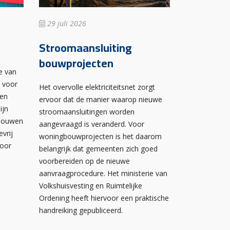
29 juli 2026
Stroomaansluiting
bouwprojecten
e van
n voor
Het overvolle elektriciteitsnet zorgt
wen
ervoor dat de manier waarop nieuwe
ijn
stroomaansluitingen worden
ebouwen
aangevraagd is veranderd. Voor
evrij
woningbouwprojecten is het daarom
voor
belangrijk dat gemeenten zich goed
voorbereiden op de nieuwe
aanvraagprocedure. Het ministerie van
Volkshuisvesting en Ruimtelijke
Ordening heeft hiervoor een praktische
handreiking gepubliceerd.