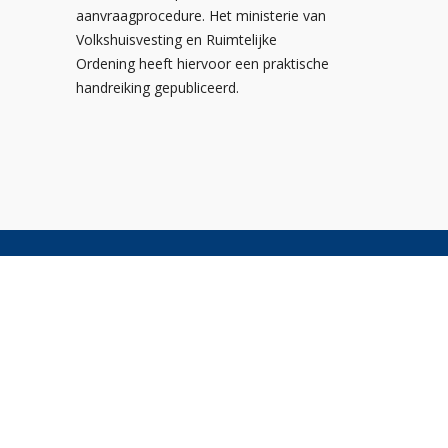
aanvraagprocedure. Het ministerie van
Volkshuisvesting en Ruimtelijke
Ordening heeft hiervoor een praktische
handreiking gepubliceerd.
Postbus 310
3900 AH Veenendaal
De Smalle Zijde 20A
3903 LP Veenendaal