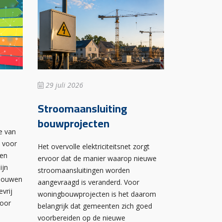
29 juli 2026
Stroomaansluiting
bouwprojecten
e van
n voor
Het overvolle elektriciteitsnet zorgt
wen
ervoor dat de manier waarop nieuwe
ijn
stroomaansluitingen worden
ebouwen
aangevraagd is veranderd. Voor
evrij
woningbouwprojecten is het daarom
voor
belangrijk dat gemeenten zich goed
voorbereiden op de nieuwe