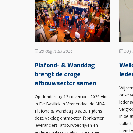
25 augustus 2026
30 ju
Plafond- & Wanddag
Wel
brengt de droge
lede
afbouwsector samen
Wij ve
onze v
Op donderdag 12 november 2026 vindt
ledena
in De Basiliek in Veenendaal de NOA
vergro
Plafond & Wanddag plaats. Tijdens
in de 
deze vakdag ontmoeten fabrikanten,
collect
leveranciers, afbouwbedrijven en
dienst
andere professionals uit de droge