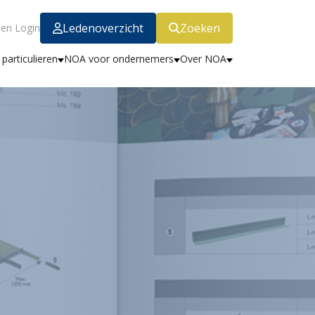
Ledenoverzicht
Zoeken
en Login
particulieren
NOA voor ondernemers
Over NOA