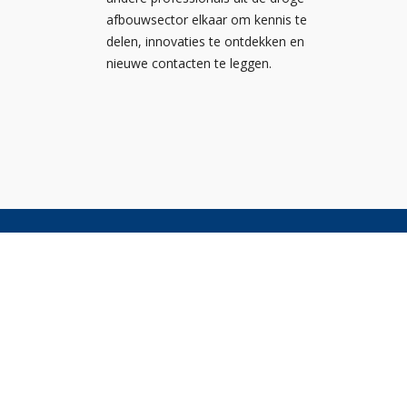
afbouwsector elkaar om kennis te
delen, innovaties te ontdekken en
nieuwe contacten te leggen.
Nieuw
Kennis
Nederlandse
Agend
Ondernemersvereniging voor
NOA vo
Afbouwbedrijven
NOA v