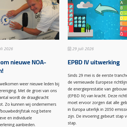
li 2026
29 juli 2026
kom nieuwe NOA-
EPBD IV uitwerking
n!
Sinds 29 mei is de eerste tranch
de vernieuwde Europese richtlij
rwelkomen weer nieuwe leden bij
de energieprestatie van gebou
ereniging. Met de groei van ons
(EPBD IV) van kracht. Deze richtl
antal wordt de draagkracht
moet ervoor zorgen dat alle g
ot. Zo kunnen wij ondernemers
in Europa uiterlijk in 2050 emissi
afbouwbedrijfstak nog betere
zijn. De invoering gebeurt stap 
ieve en individuele
stap.
verlening aanbieden.