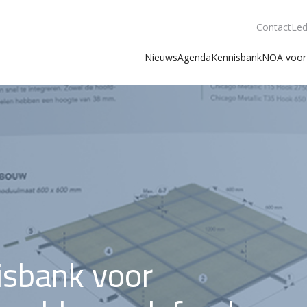
Contact
Led
Nieuws
Agenda
Kennisbank
NOA voor 
isbank voor