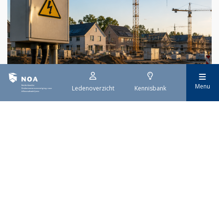
29 juli 2026
Menu
Ledenoverzicht
Kennisbank
Stroomaansluiting bouwprojecten
Het overvolle elektriciteitsnet zorgt ervoor dat de manier
waarop nieuwe stroomaansluitingen worden aangevraagd is
veranderd. Voor woningbouwprojecten is het daarom belangrijk
dat gemeenten zich goed voorbereiden op de nieuwe
aanvraagprocedure. Het ministerie van Volkshuisvesting en
Ruimtelijke Ordening heeft hiervoor een praktische handreiking
gepubliceerd.