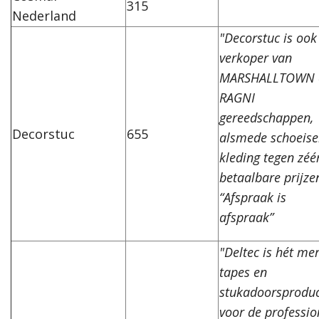
315
Nederland
"Decorstuc is ook
verkoper van
MARSHALLTOWN 
RAGNI
gereedschappen,
Decorstuc
655
alsmede schoeise
kleding tegen zéé
betaalbare prijzen
“Afspraak is
afspraak”
"Deltec is hét me
tapes en
stukadoorsprodu
voor de professio