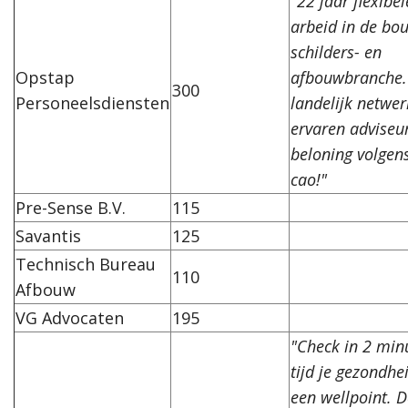
"22 jaar flexibel
arbeid in de bou
schilders- en
Opstap
afbouwbranche.
300
Personeelsdiensten
landelijk netwer
ervaren adviseu
beloning volgen
cao!"
Pre-Sense B.V.
115
Savantis
125
Technisch Bureau
110
Afbouw
VG Advocaten
195
"Check in 2 min
tijd je gezondhe
een wellpoint. 