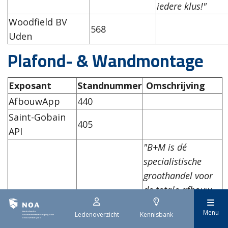
iedere klus!"
Woodfield BV
568
Uden
Plafond- & Wandmontage
Exposant
Standnummer
Omschrijving
AfbouwApp
440
Saint-Gobain
405
API
"B+M is dé
specialistische
groothandel voor
de totale afbouw.
B+M
Wij leveren een
Baustof+Metall
500
Menu
Ledenoverzicht
Kennisbank
compleet
Nederland BV