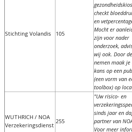
gezondheidskio
checkt bloeddru
en vetpercentag
Mocht er aanlei
Stichting Volandis
105
zijn voor nader
onderzoek, advi
wij ook. Door de
nemen maak je
kans op een pub
(een vorm van e
toolbox) op loca
"Uw risico- en
verzekeringsspec
sinds jaar en da
WUTHRICH / NOA
255
partner van NO
Verzekeringsdienst
Voor meer infor