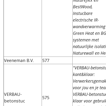
BestWood,
Instucbare
electrische IR-
wandverwarming
Green Heat en BG
systemen met
natuurlijke isolat
Naturewall en He
Veeneman B.V.
577
"VERBAU-betonst
kant&klaar:
Verwerkersgema
voor jou en je te
VERBAU-
VERBAU-betonstuc
575
betonstuc
klaar voor gebrui