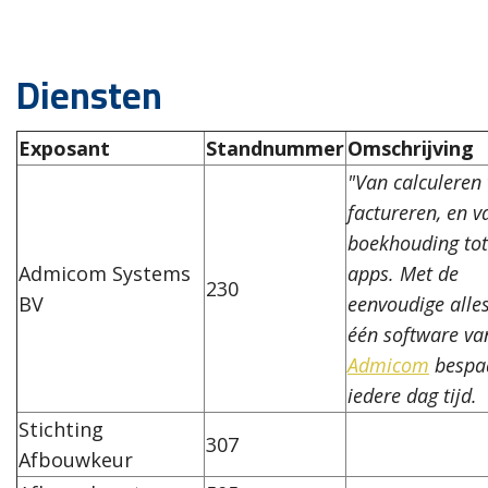
Diensten
Exposant
Standnummer
Omschrijving
"Van calculeren 
factureren, en v
boekhouding tot
Admicom Systems
apps. Met de
230
BV
eenvoudige alles
één software va
Admicom
bespaa
iedere dag tijd.
Stichting
307
Afbouwkeur