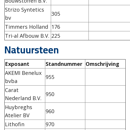
Bouwstoffen B.V.
Strizo Syntetics
305
bv
Timmers Holland
176
Tri-al Afbouw B.V.
225
Natuursteen
Exposant
Standnummer
Omschrijving
AKEMI Benelux
955
bvba
Carat
950
Nederland B.V.
Huybreghs
960
Atelier BV
Lithofin
970