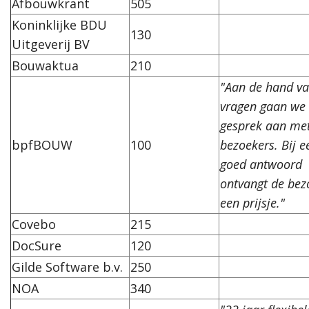
Afbouwkrant
505
Koninklijke BDU
130
Uitgeverij BV
Bouwaktua
210
"Aan de hand v
vragen gaan we 
gesprek aan me
bpfBOUW
100
bezoekers. Bij e
goed antwoord
ontvangt de bez
een prijsje."
Covebo
215
DocSure
120
Gilde Software b.v.
250
NOA
340