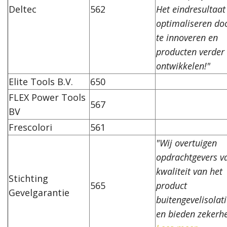
Deltec
562
Het eindresultaat
optimaliseren do
te innoveren en
producten verder 
ontwikkelen!"
Elite Tools B.V.
650
FLEX Power Tools
567
BV
Frescolori
561
"Wij overtuigen
opdrachtgevers v
kwaliteit van het
Stichting
565
product
Gevelgarantie
buitengevelisolat
en bieden zekerh