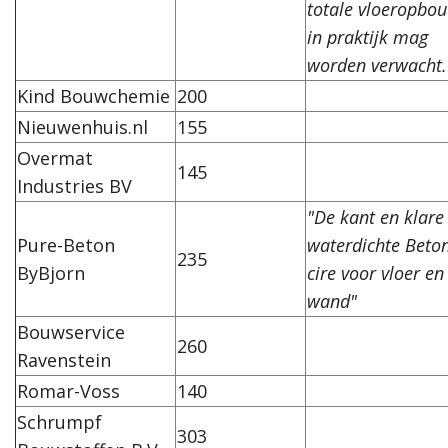
totale vloeropbo
in praktijk mag
worden verwacht
Kind Bouwchemie
200
Nieuwenhuis.nl
155
Overmat
145
Industries BV
"De kant en klare
Pure-Beton
waterdichte Beto
235
ByBjorn
cire voor vloer en
wand"
Bouwservice
260
Ravenstein
Romar-Voss
140
Schrumpf
303