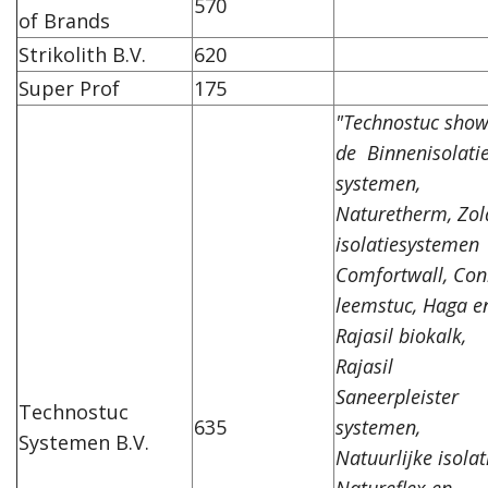
570
of Brands
Strikolith B.V.
620
Super Prof
175
"Technostuc show
de
Binnenisolati
systemen,
Naturetherm, Zol
isolatiesystemen
Comfortwall, Con
leemstuc, Haga e
Rajasil biokalk,
Rajasil
Saneerpleister
Technostuc
635
systemen,
Systemen B.V.
Natuurlijke isolat
Natureflex en