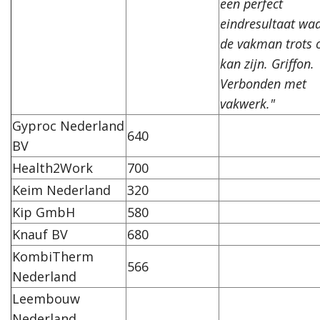
een perfect
eindresultaat wa
de vakman trots 
kan zijn. Griffon.
Verbonden met
vakwerk."
Gyproc Nederland
640
BV
Health2Work
700
Keim Nederland
320
Kip GmbH
580
Knauf BV
680
KombiTherm
566
Nederland
Leembouw
Nederland