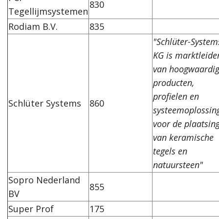
830
Tegellijmsystemen
Rodiam B.V.
835
"Schlüter-System
KG is marktleide
van hoogwaardi
producten,
profielen en
Schlüter Systems
860
systeemoplossin
voor de plaatsin
van keramische
tegels en
natuursteen"
Sopro Nederland
855
BV
Super Prof
175