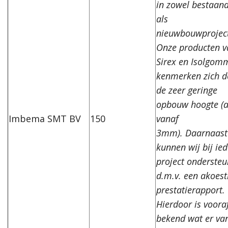
in zowel bestaan
als
nieuwbouwprojec
Onze producten v
Sirex en Isolgom
kenmerken zich d
de zeer geringe
opbouw hoogte (a
Imbema SMT BV
150
vanaf
3mm).
Daarnaast
kunnen wij bij ied
project onderste
d.m.v. een akoest
prestatierapport.
Hierdoor is voora
bekend wat er va