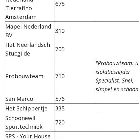
675
Tierrafino
Amsterdam
Mapei Nederland
310
BV
Het Neerlandsch
705
Stucgilde
"Probouwteam: 
isolatiesnijder
Probouwteam
710
Specialist. Snel,
simpel en schoon!
San Marco
576
Het Schippertje
335
Schoonewil
720
Spuittechniek
SPS - Your House