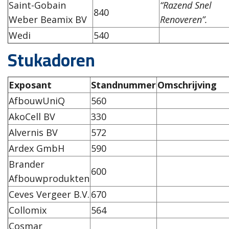
Saint-Gobain
“Razend Snel
840
Weber Beamix BV
Renoveren”.
Wedi
540
Stukadoren
Exposant
Standnummer
Omschrijving
AfbouwUniQ
560
AkoCell BV
330
Alvernis BV
572
Ardex GmbH
590
Brander
600
Afbouwprodukten
Ceves Vergeer B.V.
670
Collomix
564
Cosmar