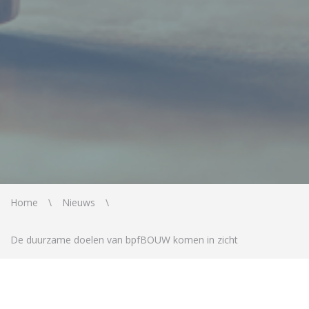
Home
Nieuws
De duurzame doelen van bpfBOUW komen in zicht