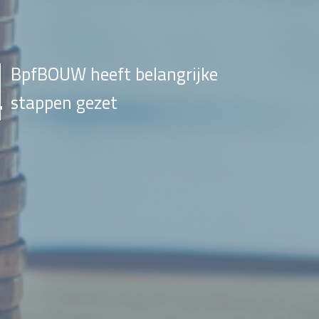
BpfBOUW heeft belangrijke
stappen gezet