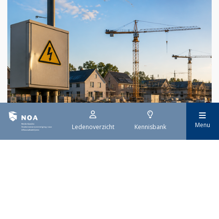
Menu
Ledenoverzicht
Kennisbank
29 juli 2026
Stroomaansluiting bouwprojecten
Het overvolle elektriciteitsnet zorgt ervoor dat de manier
waarop nieuwe stroomaansluitingen worden aangevraagd is
veranderd. Voor woningbouwprojecten is het daarom belangrijk
dat gemeenten zich goed voorbereiden op de nieuwe