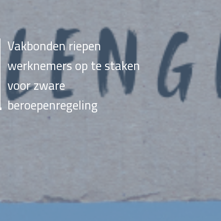
Vakbonden riepen
werknemers op te staken
voor zware
beroepenregeling