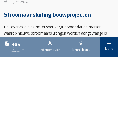
29 juli 2026
Stroomaansluiting bouwprojecten
Het overvolle elektriciteitsnet zorgt ervoor dat de manier
waarop nieuwe stroomaansluitingen worden aangevraagd is
veranderd. Voor woningbouwprojecten is het daarom belangrijk
dat gemeenten zich goed voorbereiden op de nieuwe
Menu
Ledenoverzicht
Kennisbank
aanvraagprocedure. Het ministerie van Volkshuisvesting en
Ruimtelijke Ordening heeft hiervoor een praktische handreiking
gepubliceerd.