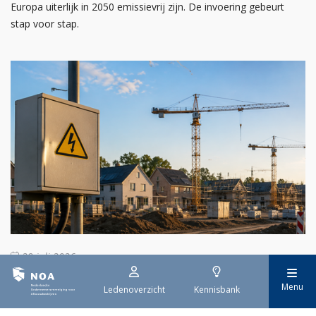
Europa uiterlijk in 2050 emissievrij zijn. De invoering gebeurt
stap voor stap.
29 juli 2026
Stroomaansluiting bouwprojecten
Menu
Ledenoverzicht
Kennisbank