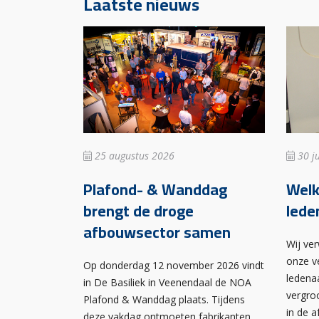
Laatste nieuws
25 augustus 2026
30 ju
Plafond- & Wanddag
Wel
brengt de droge
lede
afbouwsector samen
Wij ve
onze v
Op donderdag 12 november 2026 vindt
ledena
in De Basiliek in Veenendaal de NOA
vergro
Plafond & Wanddag plaats. Tijdens
in de 
deze vakdag ontmoeten fabrikanten,