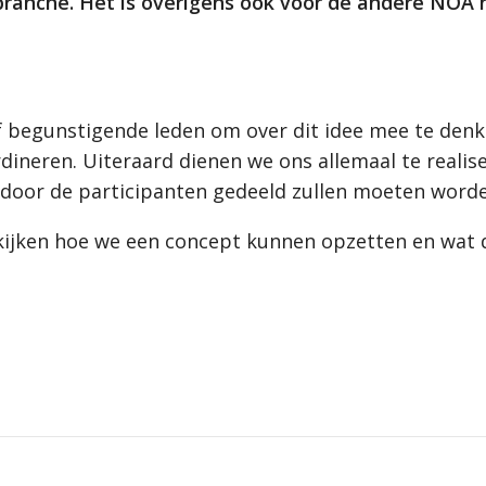
branche. Het is overigens ook voor de andere NOA 
/of begunstigende leden om over dit idee mee te denk
ördineren. Uiteraard dienen we ons allemaal te reali
n door de participanten gedeeld zullen moeten word
 kijken hoe we een concept kunnen opzetten en wat 