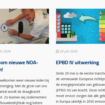
li 2026
29 juli 2026
kom nieuwe NOA-
EPBD IV uitwerking
n!
Sinds 29 mei is de eerste tranch
de vernieuwde Europese richtlij
rwelkomen weer nieuwe leden bij
de energieprestatie van gebou
ereniging. Met de groei van ons
(EPBD IV) van kracht. Deze richtl
antal wordt de draagkracht
moet ervoor zorgen dat alle g
ot. Zo kunnen wij ondernemers
in Europa uiterlijk in 2050 emissi
afbouwbedrijfstak nog betere