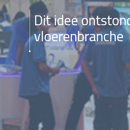
Dit idee ontston
vloerenbranche