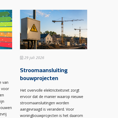
29 juli 2026
Stroomaansluiting
bouwprojecten
e van
n voor
Het overvolle elektriciteitsnet zorgt
wen
ervoor dat de manier waarop nieuwe
ijn
stroomaansluitingen worden
ebouwen
aangevraagd is veranderd. Voor
evrij
woningbouwprojecten is het daarom