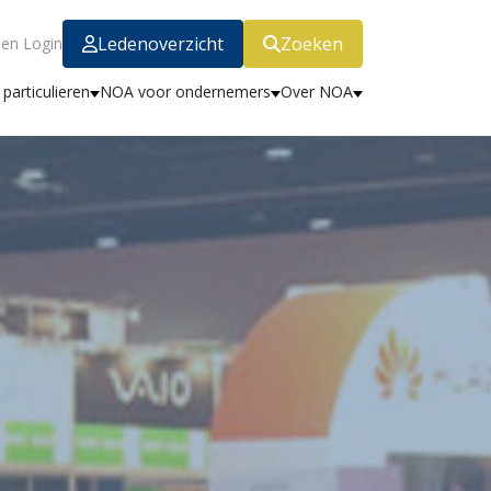
Ledenoverzicht
Zoeken
en Login
particulieren
NOA voor ondernemers
Over NOA