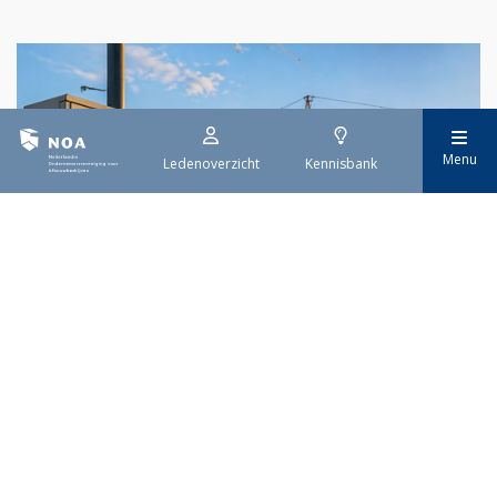
Menu
Ledenoverzicht
Kennisbank
29 juli 2026
Stroomaansluiting bouwprojecten
Het overvolle elektriciteitsnet zorgt ervoor dat de manier
waarop nieuwe stroomaansluitingen worden aangevraagd is