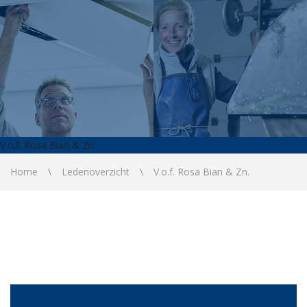
V.o.f. Rosa Bian & Zn.
Home
Ledenoverzicht
V.o.f. Rosa Bian & Zn.