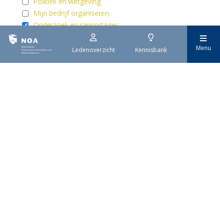
Politiek en wetgeving
Mijn bedrijf organiseren
Onderzoek en rapportages
Overig
Menu
Ledenoverzicht
Kennisbank
Nederlandse
Ondernemersvereniging
voor Afbouwbedrijven
Met zo'n 1.400 leden is NOA dé
brancheorganisatie voor
afbouwbedrijven in Nederland.