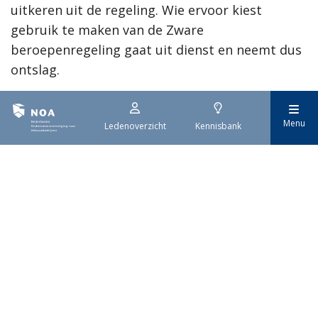
uitkeren uit de regeling. Wie ervoor kiest
gebruik te maken van de Zware
beroepenregeling gaat uit dienst en neemt dus
ontslag.
Verdere informatie, veelgestelde vragen en de
link om een aanvraag in te dienen staat op de
Menu
Ledenoverzicht
Kennisbank
website van cao-partijen Afbouw:
https://www.mijnafbouw.nl/zware-beroepen-
regeling/
Alle informatie, veelgestelde vragen en de link
om een aanvraag in te dienen, staat op de
website van cao-partijen Afbouw:
mijnafbouw.nl.