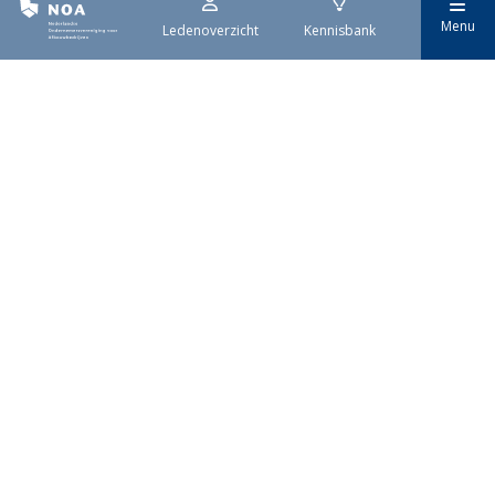
Menu
Ledenoverzicht
Kennisbank
Nederlandse
Ondernemersvereniging
voor Afbouwbedrijven
Met zo'n 1.400 leden is NOA dé
brancheorganisatie voor
afbouwbedrijven in Nederland.
Contactgegevens