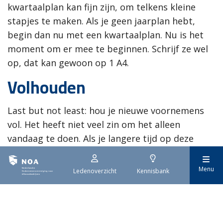
kwartaalplan kan fijn zijn, om telkens kleine
stapjes te maken. Als je geen jaarplan hebt,
begin dan nu met een kwartaalplan. Nu is het
moment om er mee te beginnen. Schrijf ze wel
op, dat kan gewoon op 1 A4.
Volhouden
Last but not least: hou je nieuwe voornemens
vol. Het heeft niet veel zin om het alleen
vandaag te doen. Als je langere tijd op deze
gestructureerde manier gaat werken, merk je
vanzelf de voordelen er van. Lees hiervoor ook
Menu
Ledenoverzicht
Kennisbank
onze
tips
om vol te houden.