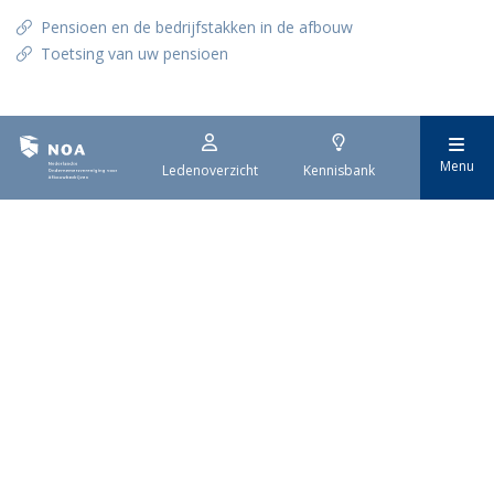
Pensioen en de bedrijfstakken in de afbouw
Toetsing van uw pensioen
Menu
Ledenoverzicht
Kennisbank
Nederlandse
Ondernemersvereniging
voor Afbouwbedrijven
Met zo'n 1.400 leden is NOA dé
brancheorganisatie voor
afbouwbedrijven in Nederland.