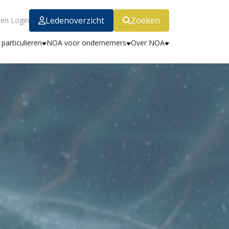
Ledenoverzicht
Zoeken
en Login
particulieren
NOA voor ondernemers
Over NOA