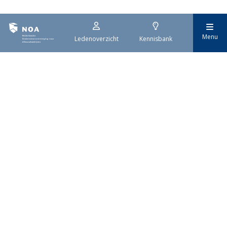
Menu
Ledenoverzicht
Kennisbank
Nederlandse
Ondernemersvereniging
voor Afbouwbedrijven
Met zo'n 1.400 leden is NOA dé
brancheorganisatie voor
afbouwbedrijven in Nederland.