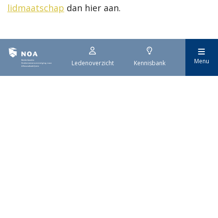
lidmaatschap
dan hier aan.
Menu
Ledenoverzicht
Kennisbank
Nederlandse
Ondernemersvereniging
voor Afbouwbedrijven
Met zo'n 1.400 leden is NOA dé
brancheorganisatie voor
afbouwbedrijven in Nederland.