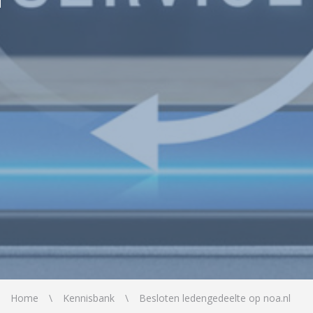
Home
Kennisbank
Besloten ledengedeelte op noa.nl