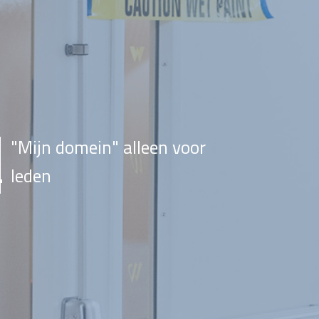
"Mijn domein" alleen voor
leden