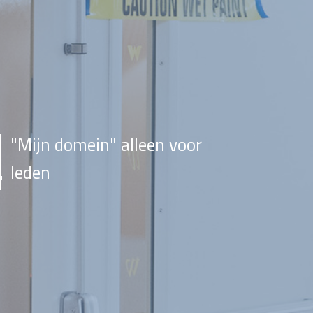
"Mijn domein" alleen voor
leden