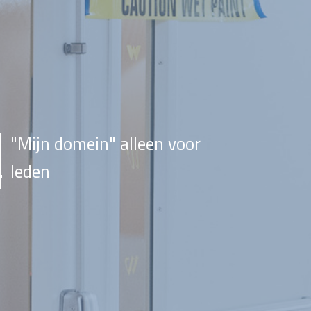
"Mijn domein" alleen voor
leden