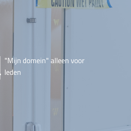
"Mijn domein" alleen voor
leden