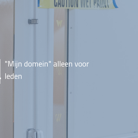
"Mijn domein" alleen voor
leden