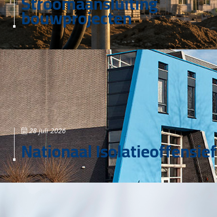
Stroomaansluiting
bouwprojecten
28 juli 2026
Nationaal Isolatieoffensief