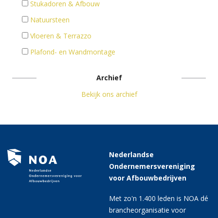
Stukadoren & Afbouw
Natuursteen
Vloeren & Terrazzo
Plafond- en Wandmontage
Archief
Bekijk ons archief
Nederlandse
Ondernemersvereniging
voor Afbouwbedrijven
Met zo'n 1.400 leden is NOA dé
brancheorganisatie voor