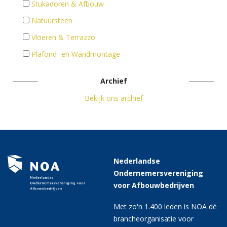
Stukadoren & Afbouw
Natuursteen
Vloeren & Terrazzo
Plafond- en Wandmontage
Archief
Bekijk ons archief
Nederlandse
Ondernemersvereniging
voor Afbouwbedrijven
Met zo'n 1.400 leden is NOA dé
brancheorganisatie voor