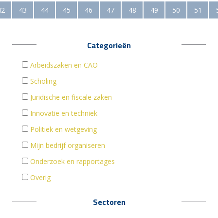
42
43
44
45
46
47
48
49
50
51
Categorieën
Arbeidszaken en CAO
Scholing
Juridische en fiscale zaken
Innovatie en techniek
Politiek en wetgeving
Mijn bedrijf organiseren
Onderzoek en rapportages
Overig
Sectoren