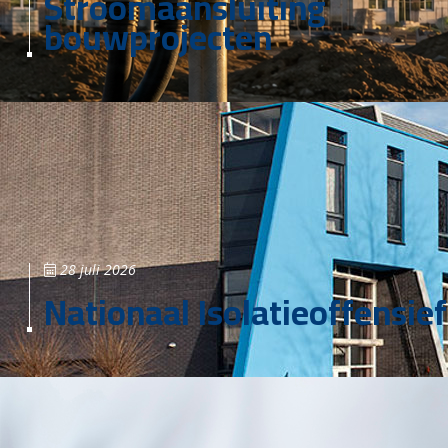
Stroomaansluiting
bouwprojecten
28 juli 2026
Nationaal Isolatieoffensief