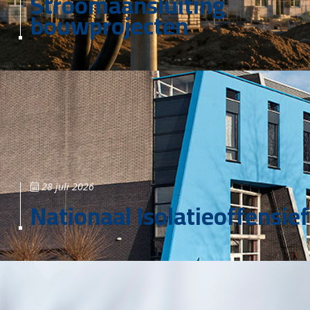
Stroomaansluiting
bouwprojecten
28 juli 2026
Nationaal Isolatieoffensief