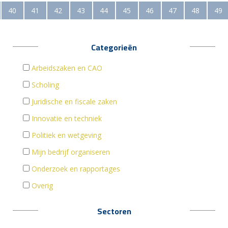
40
41
42
43
44
45
46
47
48
49
Categorieën
Arbeidszaken en CAO
Scholing
Juridische en fiscale zaken
Innovatie en techniek
Politiek en wetgeving
Mijn bedrijf organiseren
Onderzoek en rapportages
Overig
Sectoren