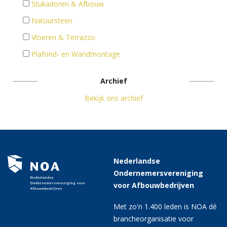
Stukadoren & Afbouw
Natuursteen
Vloeren & Terrazzo
Plafond- en Wandmontage
Archief
Bekijk ons archief
Nederlandse
Ondernemersvereniging
voor Afbouwbedrijven
Met zo'n 1.400 leden is NOA dé
brancheorganisatie voor