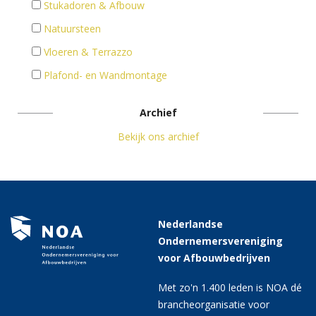
Stukadoren & Afbouw
Natuursteen
Vloeren & Terrazzo
Plafond- en Wandmontage
Archief
Bekijk ons archief
Nederlandse
Ondernemersvereniging
voor Afbouwbedrijven
Met zo'n 1.400 leden is NOA dé
brancheorganisatie voor