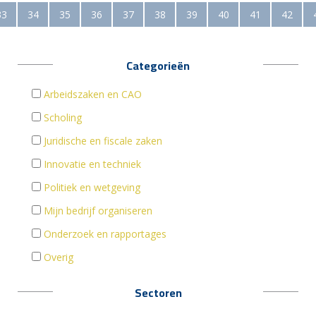
33
34
35
36
37
38
39
40
41
42
Categorieën
Arbeidszaken en CAO
Scholing
Juridische en fiscale zaken
Innovatie en techniek
Politiek en wetgeving
Mijn bedrijf organiseren
Onderzoek en rapportages
Overig
Sectoren