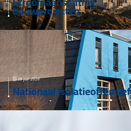
Stroomaansluiting
bouwprojecten
28 juli 2026
Nationaal Isolatieoffensief