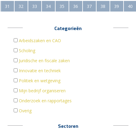
31
32
33
34
35
36
37
38
39
40
Categorieën
Arbeidszaken en CAO
Scholing
Juridische en fiscale zaken
Innovatie en techniek
Politiek en wetgeving
Mijn bedrijf organiseren
Onderzoek en rapportages
Overig
Sectoren