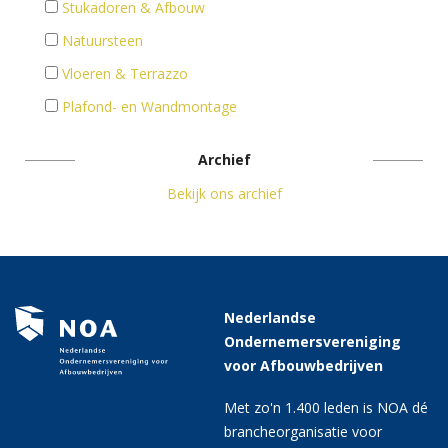
Stukadoren & Afbouw
Natuursteen
Vloeren & Terrazzo
Plafond- en Wandmontage
Archief
Bekijk ons archief
Nederlandse
Ondernemersvereniging
voor Afbouwbedrijven
Met zo'n 1.400 leden is NOA dé
brancheorganisatie voor