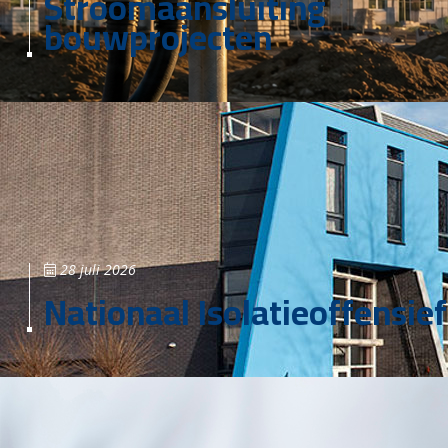
Stroomaansluiting
bouwprojecten
28 juli 2026
Nationaal Isolatieoffensief