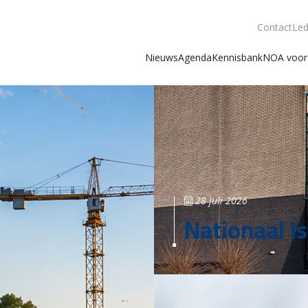
Contact
Led
Nieuws
Agenda
Kennisbank
NOA voor 
28 juli 2026
Nationaal Is