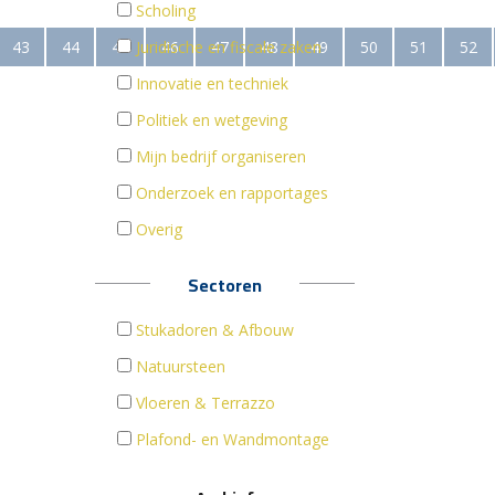
Scholing
43
44
45
Juridische en fiscale zaken
46
47
48
49
50
51
52
Innovatie en techniek
Politiek en wetgeving
Mijn bedrijf organiseren
Onderzoek en rapportages
Overig
Sectoren
Stukadoren & Afbouw
Natuursteen
Vloeren & Terrazzo
Plafond- en Wandmontage