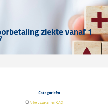
oorbetaling ziekte vanaf 1
7
Categorieën
Arbeidszaken en CAO