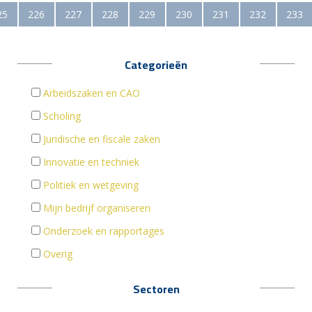
25
226
227
228
229
230
231
232
233
Categorieën
Arbeidszaken en CAO
Scholing
Juridische en fiscale zaken
Innovatie en techniek
Politiek en wetgeving
Mijn bedrijf organiseren
Onderzoek en rapportages
Overig
Sectoren