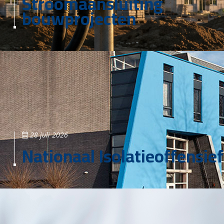
Stroomaansluiting
bouwprojecten
28 juli 2026
Nationaal Isolatieoffensief