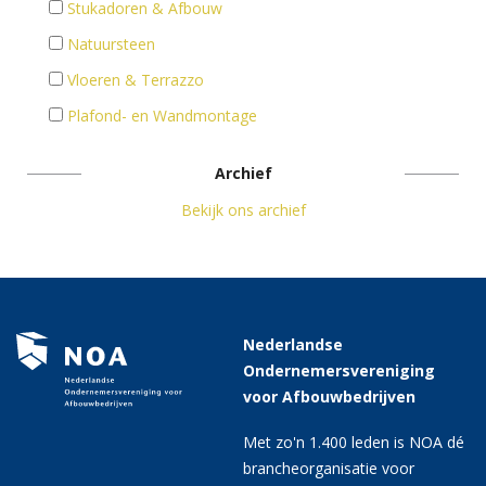
Stukadoren & Afbouw
Natuursteen
Vloeren & Terrazzo
Plafond- en Wandmontage
Archief
Bekijk ons archief
Nederlandse
Ondernemersvereniging
voor Afbouwbedrijven
Met zo'n 1.400 leden is NOA dé
brancheorganisatie voor