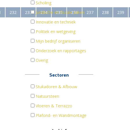
Scholing
1
232
233
Juridische en fiscale zaken
234
235
236
237
238
239
Innovatie en techniek
Politiek en wetgeving
Mijn bedrijf organiseren
Onderzoek en rapportages
Overig
Sectoren
Stukadoren & Afbouw
Natuursteen
Vloeren & Terrazzo
Plafond- en Wandmontage