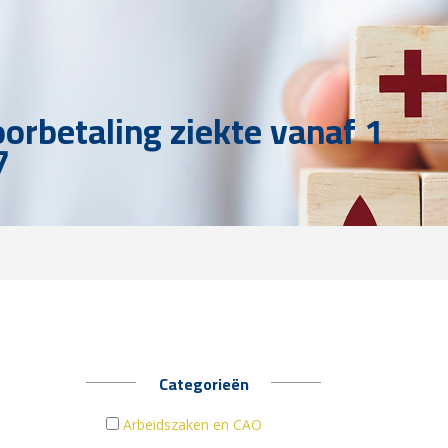
oorbetaling ziekte vanaf 1
7
Categorieën
Arbeidszaken en CAO