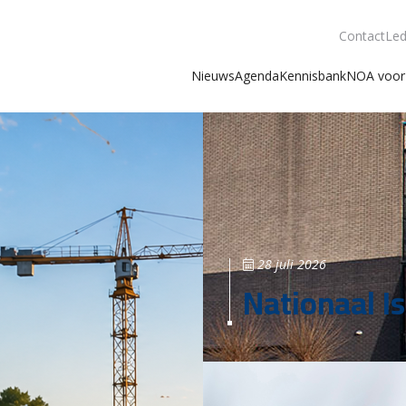
Contact
Led
Nieuws
Agenda
Kennisbank
NOA voor 
28 juli 2026
Nationaal Is