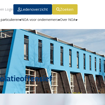
Ledenoverzicht
Zoeken
en Login
particulieren
NOA voor ondernemers
Over NOA
olatieoffensief