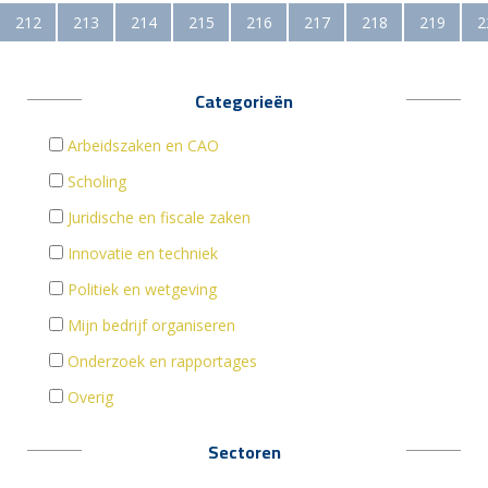
212
213
214
215
216
217
218
219
2
Categorieën
Arbeidszaken en CAO
Scholing
Juridische en fiscale zaken
Innovatie en techniek
Politiek en wetgeving
Mijn bedrijf organiseren
Onderzoek en rapportages
Overig
Sectoren