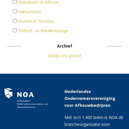
Stukadoren & Afbouw
Natuursteen
Vloeren & Terrazzo
Plafond- en Wandmontage
Archief
Bekijk ons archief
Nederlandse
Ondernemersvereniging
voor Afbouwbedrijven
Met zo'n 1.400 leden is NOA dé
brancheorganisatie voor