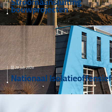
Stroomaansluiting
bouwprojecten
28 juli 2026
Nationaal Isolatieoffensief