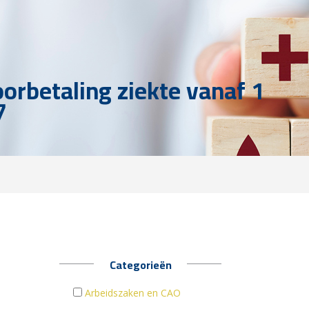
oorbetaling ziekte vanaf 1
7
Categorieën
Arbeidszaken en CAO