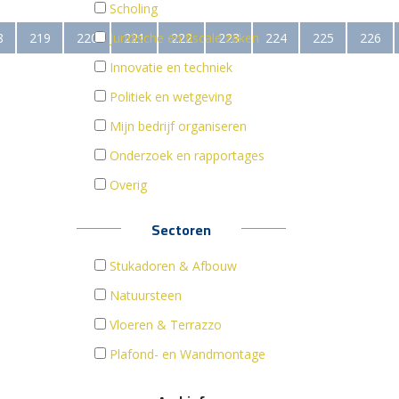
Scholing
8
219
220
Juridische en fiscale zaken
221
222
223
224
225
226
Innovatie en techniek
Politiek en wetgeving
Mijn bedrijf organiseren
Onderzoek en rapportages
Overig
Sectoren
Stukadoren & Afbouw
Natuursteen
Vloeren & Terrazzo
Plafond- en Wandmontage