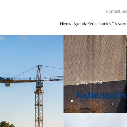
Contact
Led
Nieuws
Agenda
Kennisbank
NOA voor 
28 juli 2026
Nationaal Is