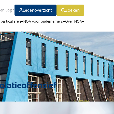
Ledenoverzicht
Zoeken
en Login
particulieren
NOA voor ondernemers
Over NOA
olatieoffensief