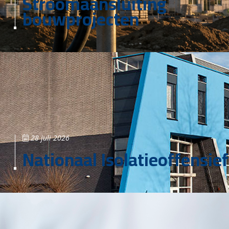
Stroomaansluiting
bouwprojecten
28 juli 2026
Nationaal Isolatieoffensief