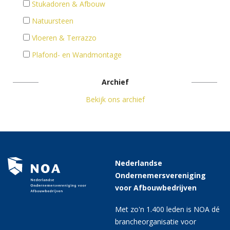
Stukadoren & Afbouw
Natuursteen
Vloeren & Terrazzo
Plafond- en Wandmontage
Archief
Bekijk ons archief
Nederlandse
Ondernemersvereniging
voor Afbouwbedrijven
Met zo'n 1.400 leden is NOA dé
brancheorganisatie voor