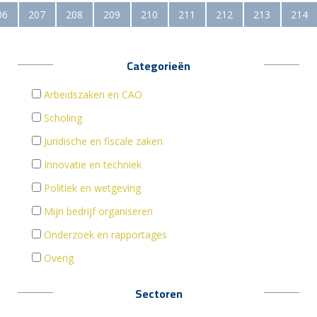
06
207
208
209
210
211
212
213
214
Categorieën
Arbeidszaken en CAO
Scholing
Juridische en fiscale zaken
Innovatie en techniek
Politiek en wetgeving
Mijn bedrijf organiseren
Onderzoek en rapportages
Overig
Sectoren